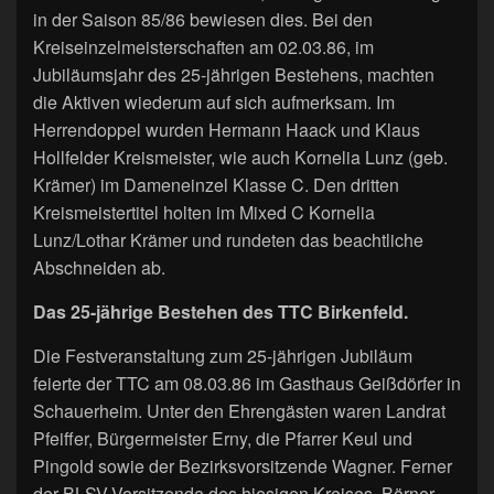
in der Saison 85/86 bewiesen dies. Bei den
Kreiseinzelmeisterschaften am 02.03.86, im
Jubiläumsjahr des 25-jährigen Bestehens, machten
die Aktiven wiederum auf sich aufmerksam. Im
Herrendoppel wurden Hermann Haack und Klaus
Hollfelder Kreismeister, wie auch Kornelia Lunz (geb.
Krämer) im Dameneinzel Klasse C. Den dritten
Kreismeistertitel holten im Mixed C Kornelia
Lunz/Lothar Krämer und rundeten das beachtliche
Abschneiden ab.
Das 25-jährige Bestehen des TTC Birkenfeld.
Die Festveranstaltung zum 25-jährigen Jubiläum
feierte der TTC am 08.03.86 im Gasthaus Geißdörfer in
Schauerheim. Unter den Ehrengästen waren Landrat
Pfeiffer, Bürgermeister Erny, die Pfarrer Keul und
Pingold sowie der Bezirksvorsitzende Wagner. Ferner
der BLSV-Vorsitzende des hiesigen Kreises, Börner.