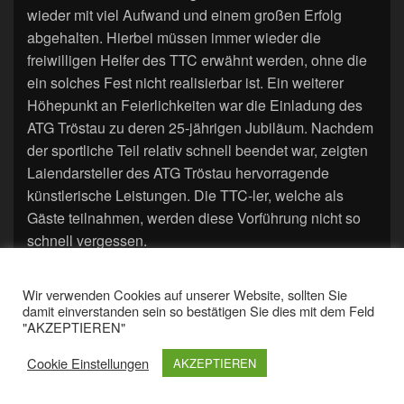
wieder mit viel Aufwand und einem großen Erfolg
abgehalten. Hierbei müssen immer wieder die
freiwilligen Helfer des TTC erwähnt werden, ohne die
ein solches Fest nicht realisierbar ist. Ein weiterer
Höhepunkt an Feierlichkeiten war die Einladung des
ATG Tröstau zu deren 25-jährigen Jubiläum. Nachdem
der sportliche Teil relativ schnell beendet war, zeigten
Laiendarsteller des ATG Tröstau hervorragende
künstlerische Leistungen. Die TTC-ler, welche als
Gäste teilnahmen, werden diese Vorführung nicht so
schnell vergessen.
Das Jahr 1988 war geprägt durch die 1.
Herrenmannschaft. Sie schaffte endlich die
Wir verwenden Cookies auf unserer Website, sollten Sie
Meisterschaft in der l. Kreisliga und hiermit den
damit einverstanden sein so bestätigen Sie dies mit dem Feld
"AKZEPTIEREN"
Aufstieg in die 3. Bezirksliga West. Ungeschlagen mit
35:1 Punkten wurde der Meistertitel geholt. Für die
Cookie Einstellungen
AKZEPTIEREN
Meisterschaft zeichneten verantwortlich: Neuzugang
Lorenz Fischer, Klaus Hollfelder, Lothar Krämer,