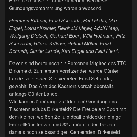
Birkenfeld, aus der Taufe zu heben. Bei dieser
Gründungsversammlung waren anwesend:
Hermann Krämer, Ernst Schanda, Paul Hahn, Max
Engel, Lothar Krämer, Reinhold Meyer, Adolf Haag,
Wolfgang Dietsch, Gerhard Ebert, Willi Hofmann, Fritz
Schneider, Hilmar Krämer, Helmut Müller, Ernst
Schmidt, Günter Lande, Karl Engel und Paul Heinl.
Davon sind heute noch 12 Personen Mitglied des TTC
Birkenfeld. Zum ersten Vorsitzenden wurde Günter
Lande, zu dessen Stellvertreter, Ernst Schanda,
gewählt. Das Amt des Kassiers versah ebenfalls
anfangs Günter Lande.
Wie kam es überhaupt zur Idee der Gründung des
Tischtennisclubs Birkenfeld? Die Freude am Sport mit
dem kleinen weißen Zelluloidball entdeckten einige
Freizeitkünstler vor rund 32 Jahren in den beiden
damals noch selbständigen Gemeinden, Birkenfeld