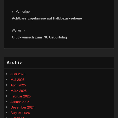
Beitragsnavigation
Vorheriger
←
Vorherige
Achtbare Ergebnisse auf Halbbezirksebene
Beitrag:
Nächster
Weiter
→
Glückwunsch zum 70. Geburtstag
Beitrag:
Primärer
Archiv
Seitenleisten-
Widgetbereich
Juni 2025
Mai 2025
April 2025
März 2025
Februar 2025
Januar 2025
Dezember 2024
August 2024