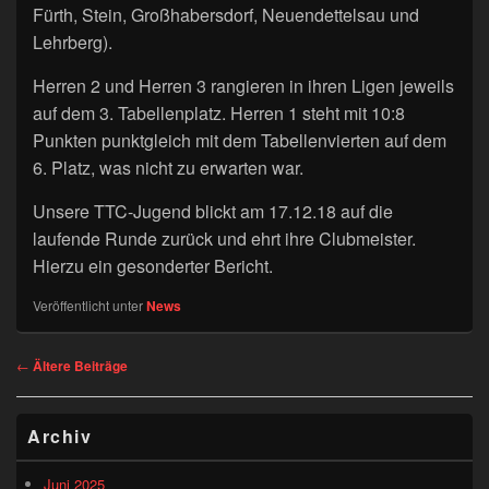
Fürth, Stein, Großhabersdorf, Neuendettelsau und
Lehrberg).
Herren 2 und Herren 3 rangieren in ihren Ligen jeweils
auf dem 3. Tabellenplatz. Herren 1 steht mit 10:8
Punkten punktgleich mit dem Tabellenvierten auf dem
6. Platz, was nicht zu erwarten war.
Unsere TTC-Jugend blickt am 17.12.18 auf die
laufende Runde zurück und ehrt ihre Clubmeister.
Hierzu ein gesonderter Bericht.
Veröffentlicht unter
News
Beitragsnavigation
←
Ältere Beiträge
Primärer
Archiv
Seitenleisten-
Widgetbereich
Juni 2025