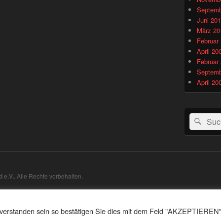
Septemb
Juni 20
März 20
Februar
April 20
Februar
Septemb
April 20
Suchen
Suc
nach:
 e.V.
. Alle Rechte vorbehalten.
inverstanden sein so bestätigen Sie dies mit dem Feld "AKZEPTIEREN