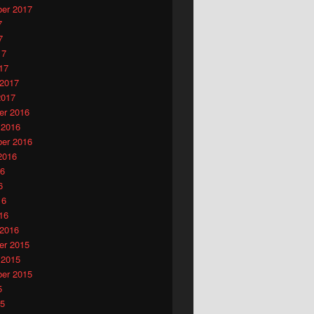
er 2017
7
7
17
17
 2017
2017
r 2016
 2016
er 2016
2016
16
6
16
16
 2016
r 2015
 2015
er 2015
5
15