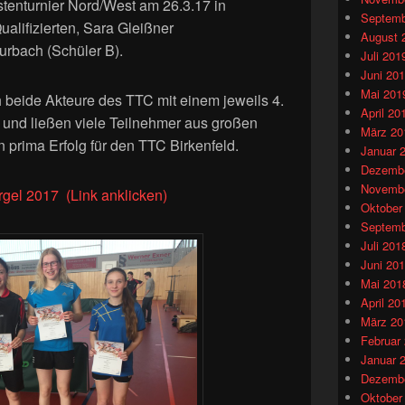
stenturnier Nord/West am 26.3.17 in
Septemb
ualifizierten, Sara Gleißner
August 
rbach (Schüler B).
Juli 201
Juni 20
Mai 201
h beide Akteure des TTC mit einem jeweils 4.
April 20
n und ließen viele Teilnehmer aus großen
März 20
n prima Erfolg für den TTC Birkenfeld.
Januar 
Dezembe
Novembe
gel 2017 (Link anklicken)
Oktober
Septemb
Juli 201
Juni 20
Mai 201
April 20
März 20
Februar
Januar 
Dezembe
Oktober