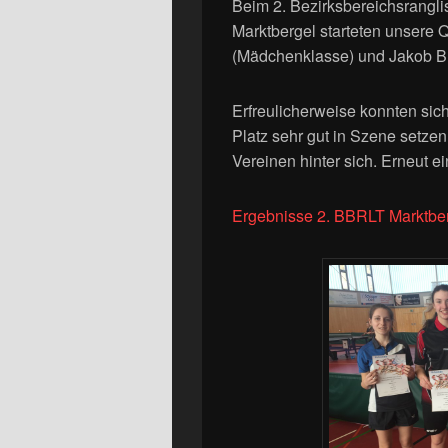
Beim 2. Bezirksbereichsrangli
Marktbergel starteten unsere Q
(Mädchenklasse) und Jakob Bu
Erfreulicherweise konnten sic
Platz sehr gut in Szene setze
Vereinen hinter sich. Erneut ei
Ergebnisse 2. BBRLT Marktber