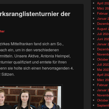
April 20
März 20
irksranglistenturnier der
Februar
Januar 
Dezembe
August 
thar
Juli 202
Juni 20
irkes Mittelfranken fand sich am So.,
Januar 
Dezembe
ach ein, um in den verschiedenen
Novembe
rmitteln. Unsere Aktive, Antonia Heimpel,
Oktober
turnier qualifiziert und erntete für ihren
Juli 202
denn sie holte sich einen hervorragenden 4.
Mai 202
2 Sätzen.
April 20
März 20
Februar
Januar 
Novembe
Oktober
Septemb