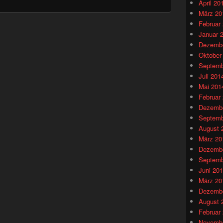
April 20
März 20
Februar
Januar 
Dezembe
Oktober
Septemb
Juli 201
Mai 201
Februar
Dezembe
Septemb
August 
März 20
Dezembe
Septemb
Juni 20
März 20
Dezembe
August 
Februar
Novembe