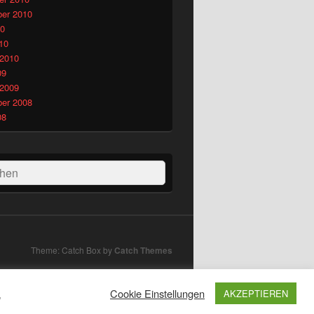
er 2010
10
10
 2010
09
 2009
er 2008
08
hen
Theme: Catch Box by
Catch Themes
Cookie Einstellungen
AKZEPTIEREN
"