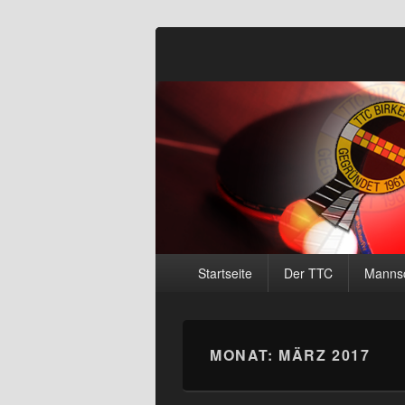
Tischtennisclu
Primäres
Startseite
Der TTC
Mannsc
Menü
MONAT:
MÄRZ 2017