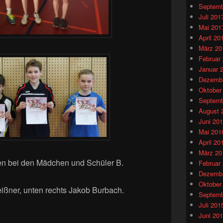
Septemb
Juli 201
Mai 201
April 20
März 20
Februar
Januar 
Dezembe
Oktober
Septemb
August 
Juni 20
Mai 201
April 20
März 20
rten bei den Mädchen und Schüler B.
Februar
Dezembe
Oktober
ißner, unten rechts Jakob Burbach.
Septemb
Juli 201
Juni 20