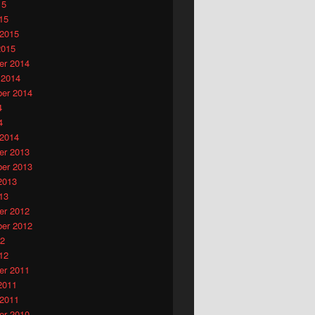
15
15
 2015
2015
r 2014
 2014
er 2014
4
4
 2014
r 2013
er 2013
2013
13
r 2012
er 2012
12
12
r 2011
2011
 2011
r 2010