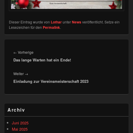
Dieser Eintrag wurde von
Lothar
unter
News
veröffentlicht. Setze ein
Lesezeichen für den
Permalink
.
Beitragsnavigation
Vorheriger
←
Vorherige
Das lange Warten hat ein Ende!
Beitrag:
Nächster
Weiter
→
Einladung zur Vereinsmeisterschaft 2023
Beitrag:
Primärer
Archiv
Seitenleisten-
Widgetbereich
Juni 2025
Mai 2025