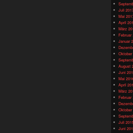
Septemb
Juli 201
Mai 201
April 20
März 20
Februar
Januar 
Dezembe
Oktober
Septemb
August 
Juni 20
Mai 201
April 20
März 20
Februar
Dezembe
Oktober
Septemb
Juli 201
Juni 20