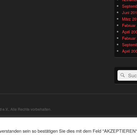
Septemb
Juni 20
März 20
Februar
April 20
Februar
Septemb
April 20
Suchen
Suc
nach:
 e.V.
. Alle Rechte vorbehalten.
inverstanden sein so bestätigen Sie dies mit dem Feld "AKZEPTIEREN