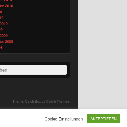
er 2010
10
10
 2010
09
 2009
er 2008
08
hen
Theme: Catch Box by
Catch Themes
Cookie Einstellungen
AKZEPTIEREN
"