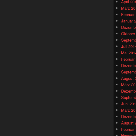
April 20
März 20
Februar
Januar 
Dezembe
Oktober
Septemb
Juli 201
Mai 201
Februar
Dezembe
Septemb
August 
März 20
Dezembe
Septemb
Juni 20
März 20
Dezembe
August 
Februar
Novembe