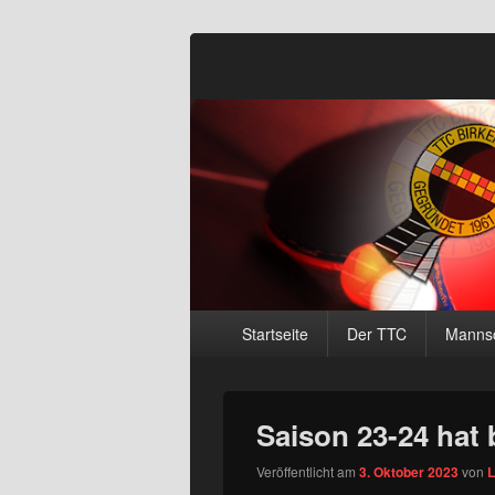
Tischtennisclu
Primäres
Startseite
Der TTC
Mannsc
Menü
Saison 23-24 hat
Veröffentlicht am
3. Oktober 2023
von
L