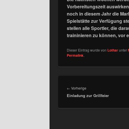
Vorbereitungszeit auswirken 
noch in diesem Jahr die Mark
Spielstätte zur Verfügung s
stellen alle Sportler, die da
traininieren zu können, vor
Dieser Eintrag wurde von
Lothar
unter
Permalink
.
Beitragsnavigation
Vorheriger
←
Vorherige
Einladung zur Grillfeier
Beitrag: