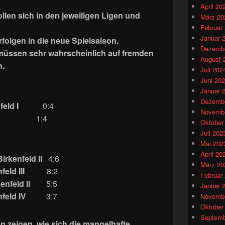
April 20
len sich in den jeweiligen Ligen und
März 20
Februar
Januar 
folgen in die neue Spielsaison.
Dezembe
müssen sehr wahrscheinlich auf fremden
August 
n.
Juli 202
Juni 20
Januar 
Dezembe
eld I
0:4
Novembe
 III
1:4
Oktober
Juli 202
Mai 202
April 20
irkenfeld II
4:6
März 20
enfeld III
8:2
Februar
enfeld II
5:5
Januar 
enfeld IV
3:7
Novembe
Oktober
Septemb
 zeigen, wie sich die mangelhafte