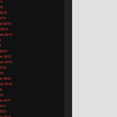
15
15
 2015
2015
r 2014
 2014
er 2014
4
4
 2014
r 2013
er 2013
2013
13
r 2012
er 2012
12
12
r 2011
2011
 2011
r 2010