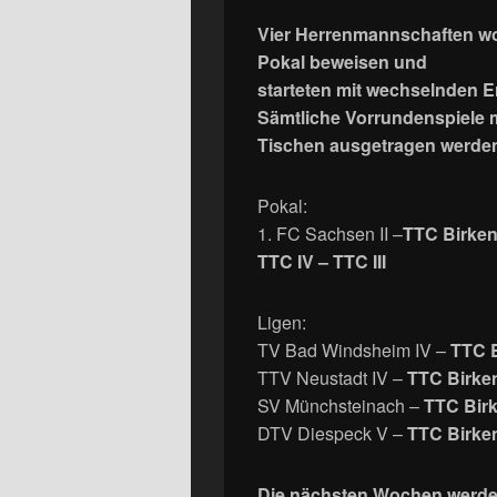
Vier Herrenmannschaften wol
Pokal beweisen und
starteten mit wechselnden Er
Sämtliche Vorrundenspiele 
Tischen ausgetragen werde
Pokal:
1. FC Sachsen II –
TTC Birkenf
TTC IV – TTC
Ligen:
TV Bad Windsheim IV –
TTC B
TTV Neustadt IV –
TTC Birk
SV Münchsteinach –
TTC Birk
DTV Diespeck V –
TTC Birk
Die nächsten Wochen werden