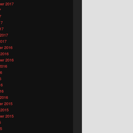
er 2017
7
7
17
17
 2017
2017
r 2016
 2016
er 2016
2016
16
6
16
16
 2016
r 2015
 2015
er 2015
5
15