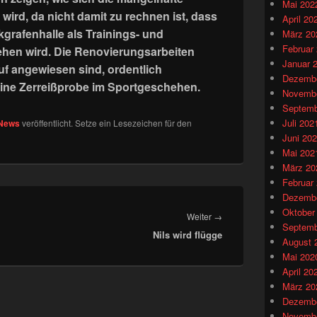
Mai 202
wird, da nicht damit zu rechnen ist, dass
April 20
grafenhalle als Trainings- und
März 20
Februar
tehen wird. Die Renovierungsarbeiten
Januar 
rauf angewiesen sind, ordentlich
Dezembe
 eine Zerreißprobe im Sportgeschehen.
Novembe
Septemb
Juli 202
News
veröffentlicht. Setze ein Lesezeichen für den
Juni 20
Mai 202
März 20
Februar
Dezembe
Oktober
Nächster
Weiter
→
Septemb
Nils wird flügge
Beitrag:
August 
Mai 202
April 20
März 20
Dezembe
Novembe