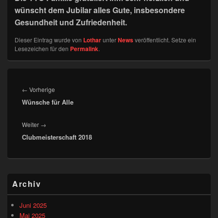
wünscht dem Jubilar alles Gute, insbesondere
Gesundheit und Zufriedenheit.
Dieser Eintrag wurde von
Lothar
unter
News
veröffentlicht. Setze ein
Lesezeichen für den
Permalink
.
Beitragsnavigation
Vorheriger
←
Vorherige
Wünsche für Alle
Beitrag:
Nächster
Weiter
→
Clubmeisterschaft 2018
Beitrag:
Primärer
Archiv
Seitenleisten-
Widgetbereich
Juni 2025
Mai 2025