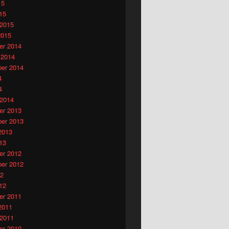
15
15
 2015
2015
r 2014
 2014
er 2014
4
4
 2014
r 2013
er 2013
2013
13
r 2012
er 2012
12
12
r 2011
2011
 2011
r 2010