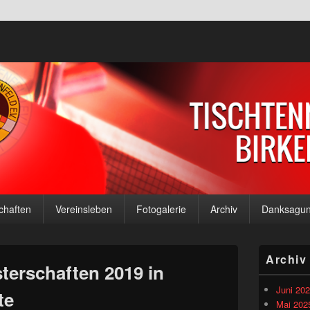
b Birkenfeld e.V.
haften
Vereinsleben
Fotogalerie
Archiv
Danksagu
Primärer
Archiv
Seitenleisten
terschaften 2019 in
Widgetberei
Juni 20
te
Mai 202