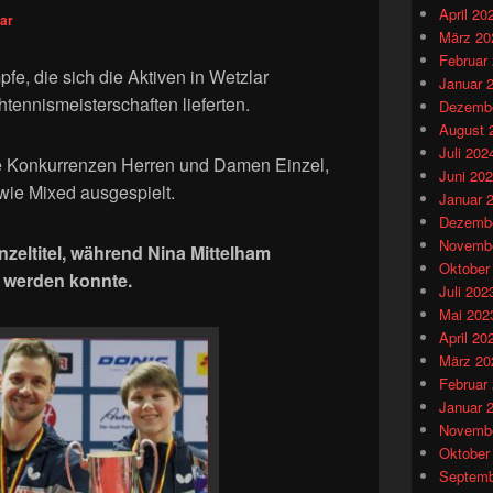
April 20
ar
März 20
Februar
, die sich die Aktiven in Wetzlar
Januar 
tennismeisterschaften lieferten.
Dezembe
August 
Juli 202
ie Konkurrenzen Herren und Damen Einzel,
Juni 20
ie Mixed ausgespielt.
Januar 
Dezembe
Novembe
inzeltitel, während Nina Mittelham
Oktober
 werden konnte.
Juli 202
Mai 202
April 20
März 20
Februar
Januar 
Novembe
Oktober
Septemb