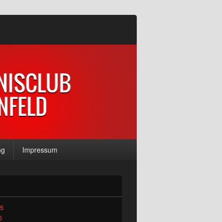
ng
Impressum
-
ch
25
5