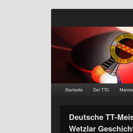
Tischtennisclu
Primäres
Startseite
Der TTC
Mannsc
Menü
Deutsche TT-Meis
Wetzlar Geschich