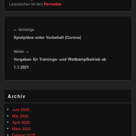
Lesezeichen für den
Permalink
.
Beitragsnavigation
Vorheriger
←
Vorherige
Spielpläne unter Vorbehalt (Corona)
Beitrag:
Nächster
Weiter
→
Vorgaben für Trainings- und Wettkampfbetrieb ab
Beitrag:
1.1.2021
Primärer
Archiv
Seitenleisten-
Widgetbereich
Juni 2025
Mai 2025
April 2025
März 2025
Februar 2025